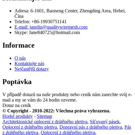
Adresa: 6-1601, Baoneng Center, Zhengding Area, Hebei,
Čína
Telefon: +86-19930751141
E-mail: janeliu@qualitywiremesh.com
Skype: Jane840725@hotmail.com
Informace
O nás
Kontaktujte nás
Nejčastější dotazy
Poptávka
V případě dotazů na naše produkty nebo ceník nám zanechte svůj e-
mail a my se vám do 24 hodin ozveme.
Dotaz na ceník
© Copyright - 2010-2022: Všechna práva vyhrazena.
Horké produkty
-
Sitemap
Architektonické oplocení z drátěného pletiva
,
Síťovaný pásek
,
Oplocení z drátěného pletiva
,
Dopravní pás z drátěného pletiva
,
Pás
z drátěného pletiva
,
Oplocení z drátěného pletiva
,