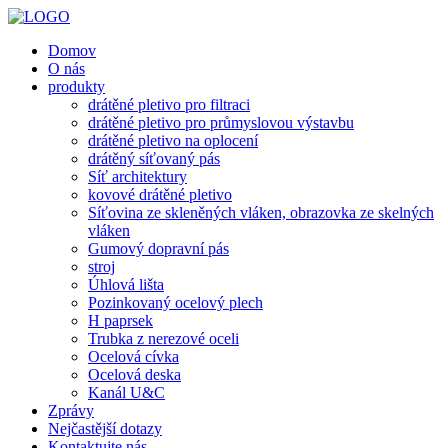
Domov
O nás
produkty
drátěné pletivo pro filtraci
drátěné pletivo pro průmyslovou výstavbu
drátěné pletivo na oplocení
drátěný síťovaný pás
Síť architektury
kovové drátěné pletivo
Síťovina ze skleněných vláken, obrazovka ze skelných
vláken
Gumový dopravní pás
stroj
Úhlová lišta
Pozinkovaný ocelový plech
H paprsek
Trubka z nerezové oceli
Ocelová cívka
Ocelová deska
Kanál U&C
Zprávy
Nejčastější dotazy
Kontaktujte nás