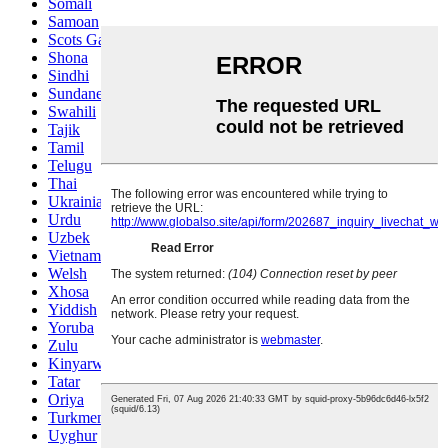
Somali
Samoan
Scots Gaelic
Shona
Sindhi
Sundanese
Swahili
Tajik
Tamil
Telugu
Thai
Ukrainian
Urdu
Uzbek
Vietnamese
Welsh
Xhosa
Yiddish
Yoruba
Zulu
Kinyarwanda
Tatar
Oriya
Turkmen
Uyghur