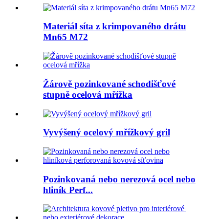
Materiál síta z krimpovaného drátu
Mn65 M72
Žárově pozinkované schodišťové
stupně ocelová mřížka
Vyvýšený ocelový mřížkový gril
Pozinkovaná nebo nerezová ocel nebo
hliník Perf...