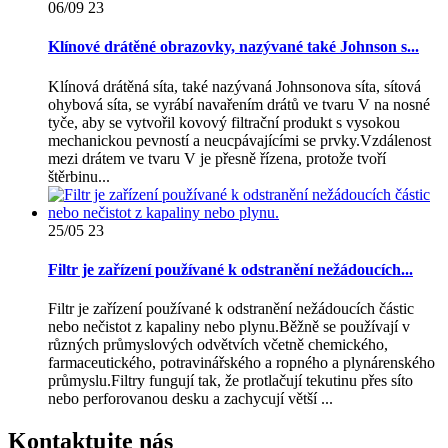
06/09
23
Klínové drátěné obrazovky, nazývané také Johnson s...
Klínová drátěná síta, také nazývaná Johnsonova síta, sítová
ohybová síta, se vyrábí navařením drátů ve tvaru V na nosné
tyče, aby se vytvořil kovový filtrační produkt s vysokou
mechanickou pevností a neucpávajícími se prvky.Vzdálenost
mezi drátem ve tvaru V je přesně řízena, protože tvoří
štěrbinu...
25/05
23
Filtr je zařízení používané k odstranění nežádoucích...
Filtr je zařízení používané k odstranění nežádoucích částic
nebo nečistot z kapaliny nebo plynu.Běžně se používají v
různých průmyslových odvětvích včetně chemického,
farmaceutického, potravinářského a ropného a plynárenského
průmyslu.Filtry fungují tak, že protlačují tekutinu přes síto
nebo perforovanou desku a zachycují větší ...
Kontaktujte nás