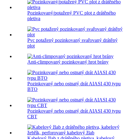
Pozinkovaný/potažený PVC plot z drátěného
pletiva
Pvc potažený pozinkovaný svařovaný drátěný
plot
Anti-climpovaný pozinkovaný hrot brány
Pozinkovaný nebo ostnatý drát AIASI 430 typu
BTO
Pozinkovaný nebo ostnatý drát AIASI 430 typu
CBT
Kabelový žlab z drátěného pletiva, kabelový