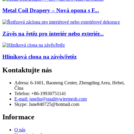
Metal Coil Drapery – Nová opona s F...
Závěs na řetěz pro interiér nebo exteriér...
Hliníková clona na závěs/řetěz
Kontaktujte nás
Adresa: 6-1601, Baoneng Center, Zhengding Area, Hebei,
Čína
Telefon: +86-19930751141
E-mail: janeliu@qualitywiremesh.com
Skype: Jane840725@hotmail.com
Informace
O nás