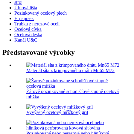
stroj
Úhlová lišta
Pozinkovaný ocelový plech
H paprsek
Trubka z nerezové oceli
Ocelová cívka
Ocelová deska
Kanál U&C
Představované výrobky
Materiál síta z krimpovaného drátu Mn65 M72
Žárově pozinkované schodišťové stupně ocelová
mřížka
Vyvýšený ocelový mřížkový gril
Pozinkované nebo nerezové nebo hliníkové