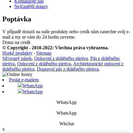
Kontaktujte nás
Nejčastější dotazy
Poptávka
V případě dotazů na naše produkty nebo ceník nám zanechte svůj e-
mail a my se vám do 24 hodin ozveme.
Dotaz na ceník
© Copyright - 2010-2022: Všechna práva vyhrazena.
Horké produkty
-
Sitemap
Síťovaný pásek
,
Oplocení z drátěného pletiva
,
Pás z drátěného
pletiva
,
Oplocení z drátěného pletiva
,
Architektonické oplocení z
drátěného pletiva
,
Dopravní pás z drátěného pletiva
,
Poslat e-mailem
WhatsApp
WhatsApp
WhatsApp
WhatsApp
Whchat
x