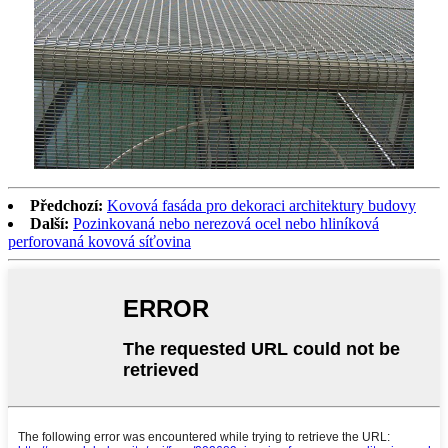
Předchozí:
Kovová fasáda pro dekoraci architektury budovy
Další:
Pozinkovaná nebo nerezová ocel nebo hliníková
perforovaná kovová síťovina