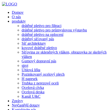
Domov
O nás
produkty
drátěné pletivo pro filtraci
drátěné pletivo pro průmyslovou výstavbu
drátěné pletivo na oplocení
drátěný síťovaný pás
Síť architektury
kovové drátěné pletivo
Síťovina ze skleněných vláken, obrazovka ze skelných
vláken
Gumový dopravní pás
stroj
Úhlová lišta
Pozinkovaný ocelový plech
H paprsek
Trubka z nerezové oceli
Ocelová cívka
Ocelová deska
Kanál U&C
Zprávy
Nejčastější dotazy
Kontaktujte nás