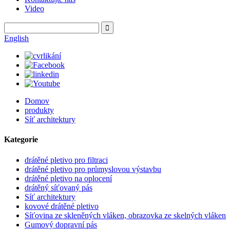
Video
English
Domov
produkty
Síť architektury
Kategorie
drátěné pletivo pro filtraci
drátěné pletivo pro průmyslovou výstavbu
drátěné pletivo na oplocení
drátěný síťovaný pás
Síť architektury
kovové drátěné pletivo
Síťovina ze skleněných vláken, obrazovka ze skelných vláken
Gumový dopravní pás