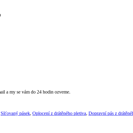
a
mail a my se vám do 24 hodin ozveme.
,
Síťovaný pásek
,
Oplocení z drátěného pletiva
,
Dopravní pás z drátěnéh