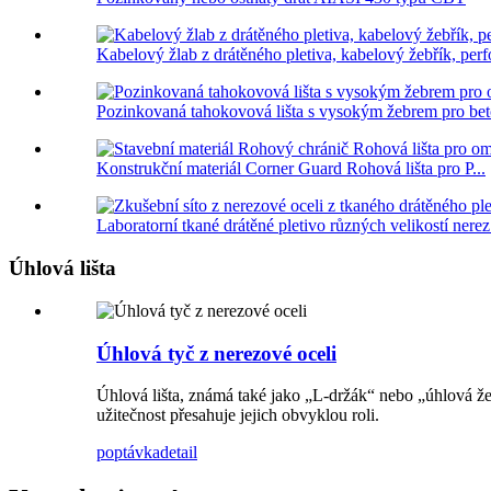
Kabelový žlab z drátěného pletiva, kabelový žebřík, perf
Pozinkovaná tahokovová lišta s vysokým žebrem pro bet
Konstrukční materiál Corner Guard Rohová lišta pro P...
Laboratorní tkané drátěné pletivo různých velikostí nerez 
Úhlová lišta
Úhlová tyč z nerezové oceli
Úhlová lišta, známá také jako „L-držák“ nebo „úhlová žeh
užitečnost přesahuje jejich obvyklou roli.
poptávka
detail