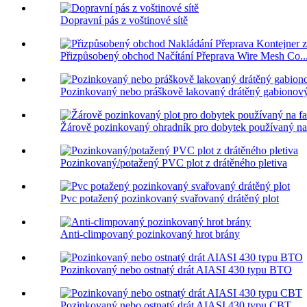
Dopravní pás z voštinové sítě
Přizpůsobený obchod Načítání Přeprava Wire Mesh Co..
Pozinkovaný nebo práškově lakovaný drátěný gabionový
Žárově pozinkovaný ohradník pro dobytek používaný na 
Pozinkovaný/potažený PVC plot z drátěného pletiva
Pvc potažený pozinkovaný svařovaný drátěný plot
Anti-climpovaný pozinkovaný hrot brány
Pozinkovaný nebo ostnatý drát AIASI 430 typu BTO
Pozinkovaný nebo ostnatý drát AIASI 430 typu CBT