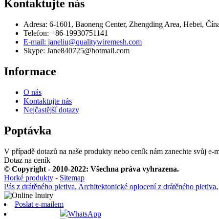
Kontaktujte nás
Adresa: 6-1601, Baoneng Center, Zhengding Area, Hebei, Čín
Telefon: +86-19930751141
E-mail: janeliu@qualitywiremesh.com
Skype: Jane840725@hotmail.com
Informace
O nás
Kontaktujte nás
Nejčastější dotazy
Poptávka
V případě dotazů na naše produkty nebo ceník nám zanechte svůj e-
Dotaz na ceník
© Copyright - 2010-2022: Všechna práva vyhrazena.
Horké produkty
-
Sitemap
Pás z drátěného pletiva
,
Architektonické oplocení z drátěného pletiva
Poslat e-mailem
WhatsApp