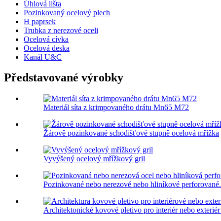
Úhlová lišta
Pozinkovaný ocelový plech
H paprsek
Trubka z nerezové oceli
Ocelová cívka
Ocelová deska
Kanál U&C
Představované výrobky
Materiál síta z krimpovaného drátu Mn65 M72
Žárově pozinkované schodišťové stupně ocelová mřížka
Vyvýšený ocelový mřížkový gril
Pozinkované nebo nerezové nebo hliníkové perforované.
Architektonické kovové pletivo pro interiér nebo exteriér 