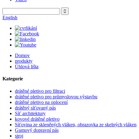
English
Domov
produkty
Úhlová lišta
Kategorie
drátěné pletivo pro filtraci
drátěné pletivo pro průmyslovou výstavbu
drátěné pletivo na oplocení
drátěný síťovaný pás
Síť architektury
kovové drátěné pletivo
Síťovina ze skleněných vláken, obrazovka ze skelných vláken
Gumový dopravní pás
stroj