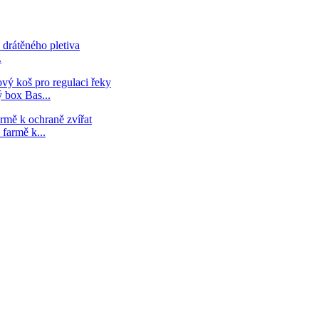
.
 box Bas...
farmě k...