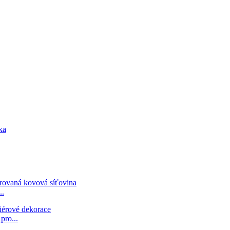
..
pro...