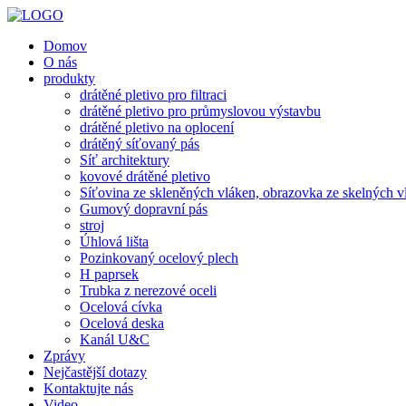
Domov
O nás
produkty
drátěné pletivo pro filtraci
drátěné pletivo pro průmyslovou výstavbu
drátěné pletivo na oplocení
drátěný síťovaný pás
Síť architektury
kovové drátěné pletivo
Síťovina ze skleněných vláken, obrazovka ze skelných v
Gumový dopravní pás
stroj
Úhlová lišta
Pozinkovaný ocelový plech
H paprsek
Trubka z nerezové oceli
Ocelová cívka
Ocelová deska
Kanál U&C
Zprávy
Nejčastější dotazy
Kontaktujte nás
Video