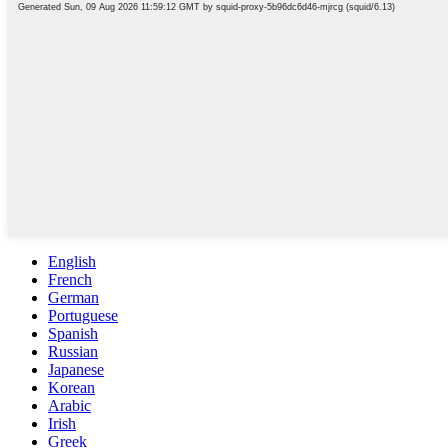
English
French
German
Portuguese
Spanish
Russian
Japanese
Korean
Arabic
Irish
Greek