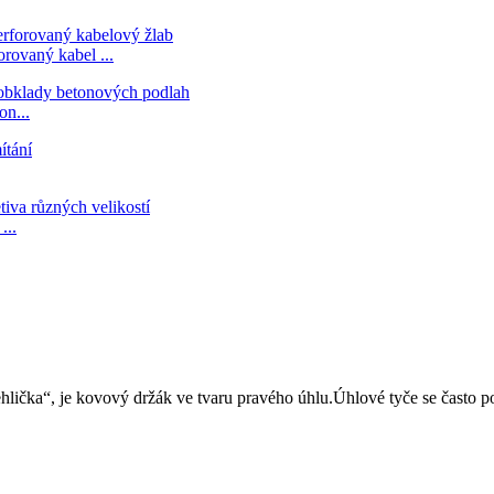
orovaný kabel ...
on...
...
lička“, je kovový držák ve tvaru pravého úhlu.Úhlové tyče se často pou